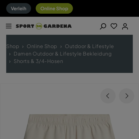
Verleih
Online Shop
Shop
Online Shop
Outdoor & Lifestyle
Damen Outdoor & Lifestyle Bekleidung
Shorts & 3/4-Hosen