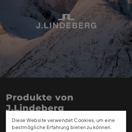
Produkte von
J.Lindeberg
Diese Website verwendet Cookies, um eine
J.Lindeberg steht für moderne Premium-Mode, die
bestmögliche Erfahrung bieten zu können.