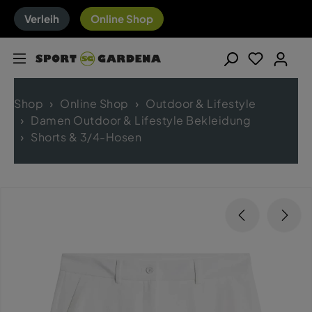
Verleih
Online Shop
Shop
Online Shop
Outdoor & Lifestyle
Damen Outdoor & Lifestyle Bekleidung
Shorts & 3/4-Hosen