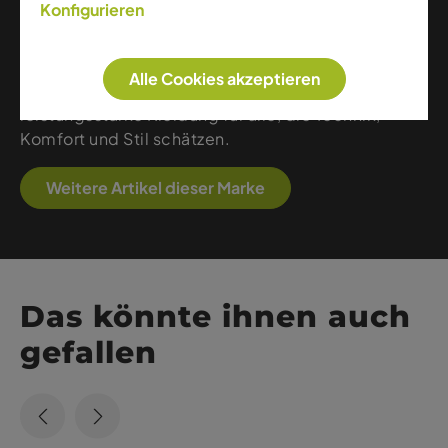
Konfigurieren
Bewegungsfreiheit mit modernem Design – ideal
für Skitouren, Wandern, Running und aktive
Alltagsmomente. Dank hochwertiger Verarbeitung,
Alle Cookies akzeptieren
nachhaltiger Stoffe und klarer Linien bietet Martini
leistungsstarke Kleidung für alle, die Technik,
Komfort und Stil schätzen.
Weitere Artikel dieser Marke
Das könnte ihnen auch
gefallen